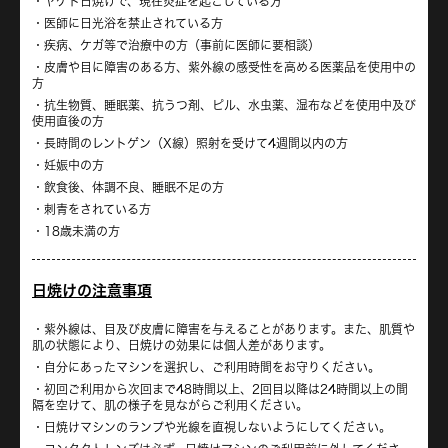
ヤケド日焼けで、現在炎症を起こしている方
医師に日光浴を禁止されている方
疾病、ケガ等で治療中の方（事前に医師に要相談）
皮膚や目に障害のある方、紫外線の感受性を高める医薬品を使用中の
方
抗生物質、睡眠薬、抗うつ剤、ピル、水虫薬、湿布などを使用中及び
使用直後の方
長時間のレントゲン（X線）照射を受けて4週間以内の方
妊娠中の方
飲食後、体調不良、睡眠不足の方
刺青をされている方
18歳未満の方
日焼けの注意事項
紫外線は、目及び皮膚に障害を与えることがあります。また、肌質や
肌の状態により、日焼けの効果には個人差があります。
自分にあったマシンを選択し、ご利用時間をお守りください。
初回ご利用から次回まで48時間以上、2回目以降は24時間以上の間
隔を空けて、肌の様子を見ながらご利用ください。
日焼けマシンのランプや光線を直視しないようにしてください。