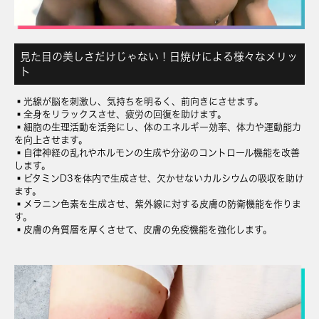
見た目の美しさだけじゃない！日焼けによる様々なメリッ
ト
▪️光線が脳を刺激し、気持ちを明るく、前向きにさせます。
▪️全身をリラックスさせ、疲労の回復を助けます。
▪️細胞の生理活動を活発にし、体のエネルギー効率、体力や運動能力
を向上させます。
▪️自律神経の乱れやホルモンの生成や分泌のコントロール機能を改善
します。
▪️ビタミンD3を体内で生成させ、欠かせないカルシウムの吸収を助け
ます。
▪️メラニン色素を生成させ、紫外線に対する皮膚の防衛機能を作りま
す。
▪️皮膚の角質層を厚くさせて、皮膚の免疫機能を強化します。