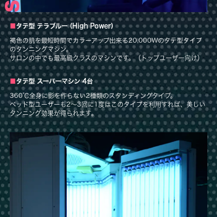
タテ型 テラブルー (High Power)
褐色の肌を最短時間でカラーアップ出来る20,000Wのタテ型タイプ
のタンニングマシン。
サロンの中でも最高級クラスのマシンです。（トップユーザー向け）
タテ型 スーパーマシン 4台
360℃全身に影を作らない2種類のスタンディングタイプ。
ベッド型ユーザーも2〜3回に1度はこのタイプを利用すれば、美しい
タンニング効果が得られます。